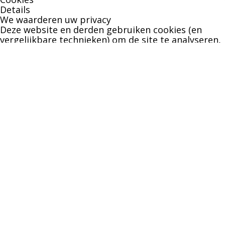
Details
We waarderen uw privacy
Deze website en derden gebruiken cookies (en
vergelijkbare technieken) om de site te analyseren,
gebruiksvriendelijker te maken en relevante
aanbiedingen te tonen. Bekijk ons
privacy beleid
voor meer informatie over privacy en
(noodzakelijke) cookies.
Akkoord
Alleen noodzakelijk
Instellingen wijzigen
1