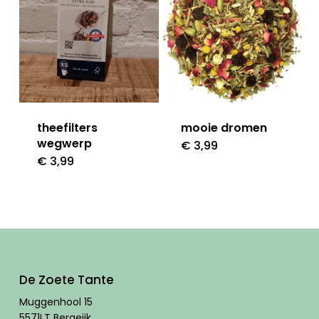
theefilters
mooie dromen
wegwerp
€
3,99
€
3,99
De Zoete Tante
Muggenhool 15
5571LT Bergeijk