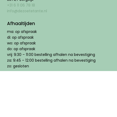
+31 6 11 06 78 18
info@dezoetetante.nl
Afhaaltijden
ma: op afspraak
di: op afspraak
wo: op afspraak
do: op afspraak
vrij: 9:30 – 11:00 bestelling afhalen na bevestiging
za: 9:45 – 12:00 bestelling afhalen na bevestiging
zo: gesloten