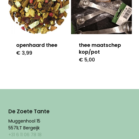
openhaard thee
thee maatschep
kop/pot
€
3,99
€
5,00
De Zoete Tante
Muggenhool 15
5571LT Bergeijk
+31 6 11 06 78 18