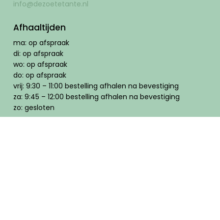
info@dezoetetante.nl
Afhaaltijden
ma: op afspraak
di: op afspraak
wo: op afspraak
do: op afspraak
vrij: 9:30 – 11:00 bestelling afhalen na bevestiging
za: 9:45 – 12:00 bestelling afhalen na bevestiging
zo: gesloten