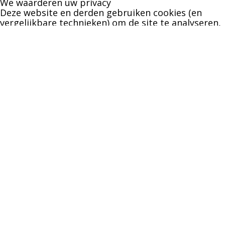
We waarderen uw privacy
Deze website en derden gebruiken cookies (en
vergelijkbare technieken) om de site te analyseren,
gebruiksvriendelijker te maken en relevante
aanbiedingen te tonen. Bekijk ons
privacy beleid
voor meer informatie over privacy en
(noodzakelijke) cookies.
Akkoord
Alleen noodzakelijk
Instellingen wijzigen
1