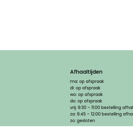
Afhaaltijden
ma: op afspraak
di: op afspraak
wo: op afspraak
do: op afspraak
vrij: 9:30 – 11:00 bestelling af
za: 9:45 – 12:00 bestelling afh
zo: gesloten