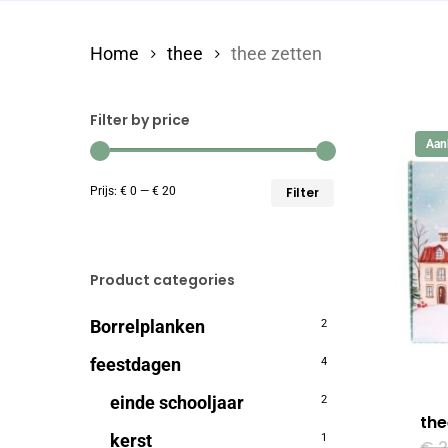
Home
thee
thee zetten
Filter by price
Aan
Min.
Max.
Prijs:
€ 0
—
€ 20
Filter
prijs
prijs
Product categories
Borrelplanken
2
feestdagen
4
einde schooljaar
2
the
kerst
1
€
2