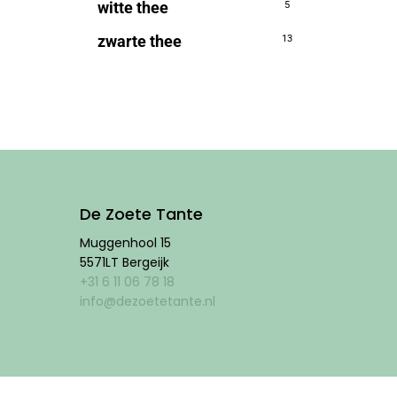
witte thee
5
zwarte thee
13
De Zoete Tante
Muggenhool 15
5571LT Bergeijk
+31 6 11 06 78 18
info@dezoetetante.nl