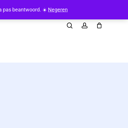
search
account
rna pas beantwoord. ☀️
Negeren
t