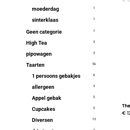
moederdag
1
sinterklaas
1
Geen categorie
7
High Tea
3
pipowagen
3
Taarten
56
1 persoons gebakjes
6
allergeen
3
Appel gebak
5
Th
Cupcakes
5
€
1
Diversen
13