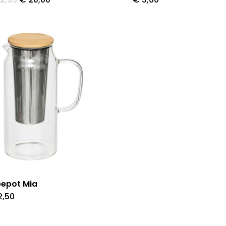
prijs
prijs
was:
is:
€ 22,95.
€ 20,00.
eepot Mia
2,50