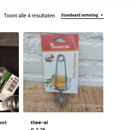
Toont alle 4 resultaten
Standaard sortering
pot
thee-ei
€
2,25