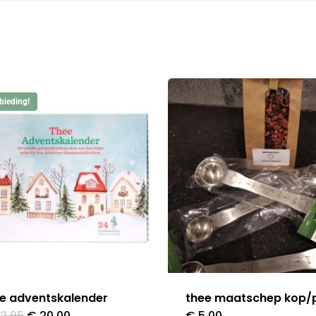
bieding!
e adventskalender
thee maatschep kop/
Oorspronkelijke
Huidige
2,95
€
20,00
€
5,00