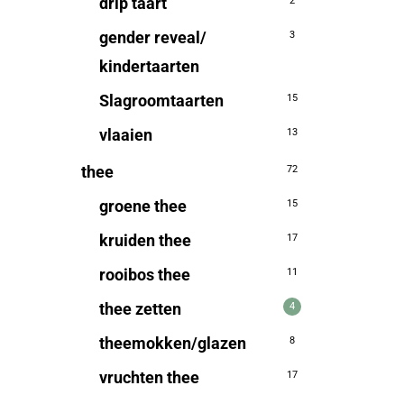
drip taart
2
gender reveal/
3
kindertaarten
Slagroomtaarten
15
vlaaien
13
thee
72
groene thee
15
kruiden thee
17
rooibos thee
11
thee zetten
4
theemokken/glazen
8
vruchten thee
17