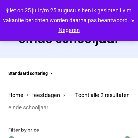
Skip
Menu
☀️let op 25 juli t/m 25 augustus ben ik gesloten i.v.m.
search
account
to
vakantie berichten worden daarna pas beantwoord. ☀️
main
Negeren
einde schooljaar
content
Standaard sortering
Home
feestdagen
Toont alle 2 resultaten
einde schooljaar
Filter by price