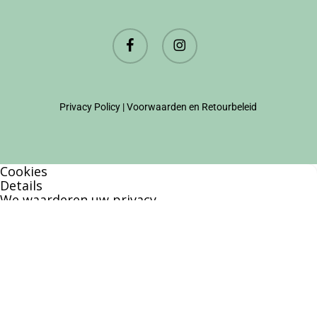
facebook
instagram
Privacy Policy
|
Voorwaarden en Retourbeleid
Cookies
Details
We waarderen uw privacy
Deze website en derden gebruiken cookies (en
vergelijkbare technieken) om de site te analyseren,
gebruiksvriendelijker te maken en relevante
aanbiedingen te tonen. Bekijk ons
privacy beleid
voor meer informatie over privacy en
(noodzakelijke) cookies.
Akkoord
Alleen noodzakelijk
Instellingen wijzigen