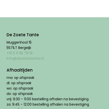
was:
is:
€ 10,49.
€ 10,00.
De Zoete Tante
Muggenhool 15
5571LT Bergeijk
+31 6 11 06 78 18
info@dezoetetante.nl
Afhaaltijden
ma: op afspraak
di: op afspraak
wo: op afspraak
do: op afspraak
vrij: 9:30 – 11:00 bestelling afhalen na bevestiging
za: 9:45 – 12:00 bestelling afhalen na bevestiging