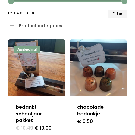
Min
Max
Prijs:
€ 0
—
€ 10
Filter
prij
prij
Product categories
Aanbieding!
bedankt
chocolade
schooljaar
bedankje
pakket
€
6,50
Oorspronkelijke
Huidige
€
10,49
€
10,00
prijs
prijs