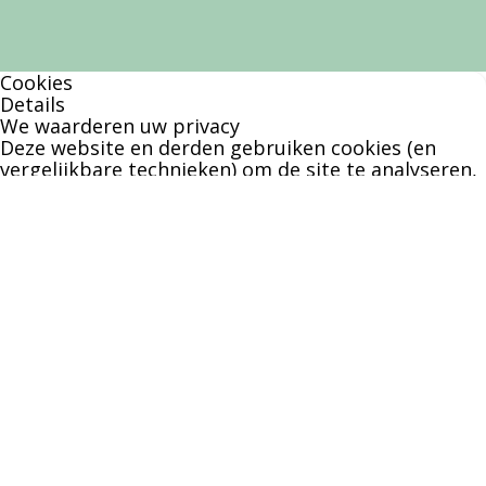
Cookies
Details
We waarderen uw privacy
Deze website en derden gebruiken cookies (en
vergelijkbare technieken) om de site te analyseren,
gebruiksvriendelijker te maken en relevante
aanbiedingen te tonen. Bekijk ons
privacy beleid
voor meer informatie over privacy en
(noodzakelijke) cookies.
Akkoord
Alleen noodzakelijk
Instellingen wijzigen
1