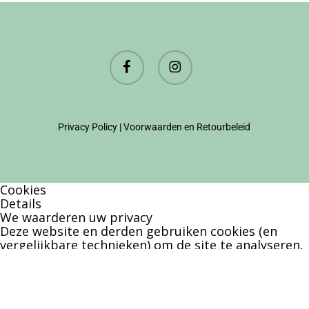
facebook
instagram
Privacy Policy
|
Voorwaarden en Retourbeleid
Cookies
Details
We waarderen uw privacy
Deze website en derden gebruiken cookies (en
vergelijkbare technieken) om de site te analyseren,
gebruiksvriendelijker te maken en relevante
aanbiedingen te tonen. Bekijk ons
privacy beleid
voor meer informatie over privacy en
(noodzakelijke) cookies.