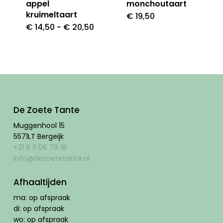
appel
monchoutaart
worden
word
kruimeltaart
€
19,50
Dit
op
op
Prijsklasse:
€
14,50
-
€
20,50
Dit
produ
€ 14,50
de
de
tot
product
heeft
€ 20,50
productpagina
produ
heeft
meer
meerdere
variat
variaties.
Deze
Deze
De Zoete Tante
optie
optie
Muggenhool 15
kan
5571LT Bergeijk
kan
geko
+31 6 11 06 78 18
gekozen
info@dezoetetante.nl
word
worden
op
Afhaaltijden
op
de
ma: op afspraak
de
produ
di: op afspraak
productpagina
wo: op afspraak