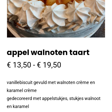
appel walnoten taart
Prijsklasse:
€
13,50
-
€
19,50
€ 13,50
tot
vanillebiscuit gevuld met walnoten crème en
€ 19,50
karamel crème
gedecoreerd met appelstukjes, stukjes walnoot
en karamel