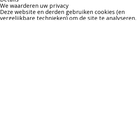
We waarderen uw privacy
Deze website en derden gebruiken cookies (en
vergelijkbare technieken) om de site te analyseren,
gebruiksvriendelijker te maken en relevante
aanbiedingen te tonen. Bekijk ons
privacy beleid
voor meer informatie over privacy en
(noodzakelijke) cookies.
Akkoord
Alleen noodzakelijk
Instellingen wijzigen
1