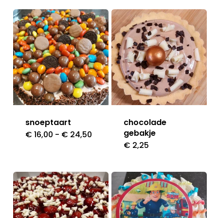
snoeptaart
chocolade
gebakje
Prijsklasse:
€
16,00
-
€
24,50
Dit
€ 16,00
€
2,25
tot
product
€ 24,50
heeft
meerdere
variaties.
Deze