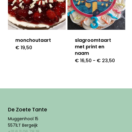
optie
kan
gekozen
worden
monchoutaart
slagroomtaart
op
met print en
€
19,50
Dit
naam
de
product
Prijskla
€
16,50
-
€
23,50
Dit
productpagina
€ 16,50
heeft
tot
produ
€ 23,5
meerdere
heeft
variaties.
meer
Deze
variat
optie
Deze
De Zoete Tante
kan
optie
Muggenhool 15
gekozen
5571LT Bergeijk
kan
+31 6 11 06 78 18